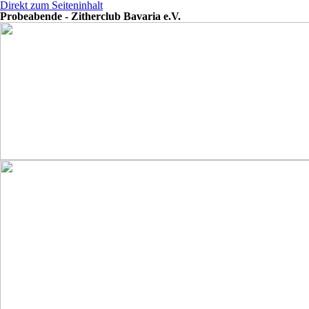
Direkt zum Seiteninhalt
Probeabende - Zitherclub Bavaria e.V.